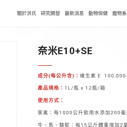
關於洪氏
研究開發
最新消息
動物保健
寵物系
奈米E10+SE
成分(每公升含)：
維生素 E 100,00
產品規格：
1L/瓶 x 12瓶/箱
使用方式：
家禽：每1000公升飲用水添加200
牛、馬、駱駝：每15公斤體重增加2