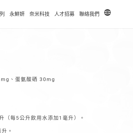
列
永鮮妍
奈米科技
人才招募
聯絡我們
0 mg、蛋氨酸硒 30mg
毫升（每5公升飲用水添加1毫升）。
毫升。